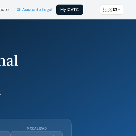
🇪🇸
My ICATC
acto
Asistente Legal
ES
nal
y
MODALIDAD