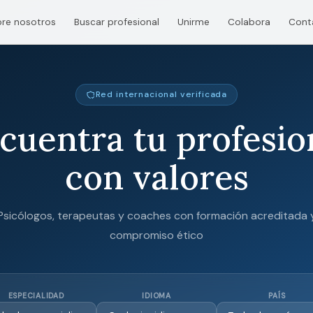
re nosotros
Buscar profesional
Unirme
Colabora
Cont
Red internacional verificada
cuentra tu profesio
con valores
Psicólogos, terapeutas y coaches con formación acreditada 
compromiso ético
ESPECIALIDAD
IDIOMA
PAÍS