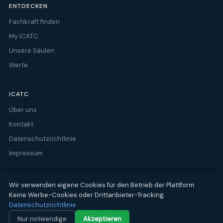
ENTDECKEN
Fachkraft finden
My ICATC
Unsere Säulen
Werte
ICATC
Über uns
Kontakt
Datenschutzrichtlinie
Impressum
Wir verwenden eigene Cookies für den Betrieb der Plattform.
Keine Werbe-Cookies oder Drittanbieter-Tracking.
© 2026 ICATC · International Catholic Association of Therapy &
Datenschutzrichtlinie
Coaching
info@icatc-world.com
Nur notwendige
Akzeptieren